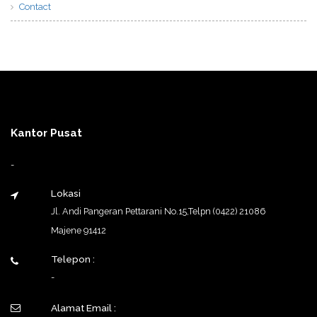
Contact
Kantor Pusat
-
Lokasi
Jl. Andi Pangeran Pettarani No.15,Telpn (0422) 21086
Majene 91412
Telepon :
-
Alamat Email :