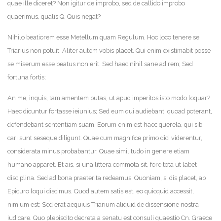
quae ille diceret? Non igitur de improbo, sed de callido improbo
quaerimus, qualis Q. Quis negat?
Nihilo beatiorem esse Metellum quam Regulum. Hoc loco tenere se
Triarius non potuit. Aliter autem vobis placet. Qui enim existimabit posse
se miserum esse beatus non erit. Sed haec nihil sane ad rem; Sed
fortuna fortis;
An me, inquis, tam amentem putas, ut apud imperitos isto modo loquar?
Haec dicuntur fortasse ieiunius; Sed eum qui audiebant, quoad poterant,
defendebant sententiam suam. Eorum enim est haec querela, qui sibi
cari sunt seseque diligunt. Quae cum magnifice primo dici viderentur,
considerata minus probabantur. Quae similitudo in genere etiam
humano apparet. Et ais, si una littera commota sit, fore tota ut labet
disciplina. Sed ad bona praeterita redeamus. Quoniam, si dis placet, ab
Epicuro loqui discimus. Quod autem satis est, eo quicquid accessit,
nimium est; Sed erat aequius Triarium aliquid de dissensione nostra
iudicare. Quo plebiscito decreta a senatu est consuli quaestio Cn. Graece