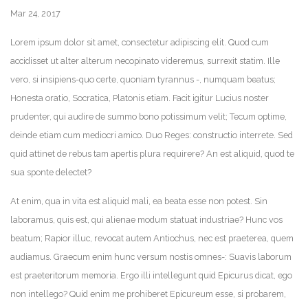
Mar 24, 2017
Lorem ipsum dolor sit amet, consectetur adipiscing elit. Quod cum
accidisset ut alter alterum necopinato videremus, surrexit statim. Ille
vero, si insipiens-quo certe, quoniam tyrannus -, numquam beatus;
Honesta oratio, Socratica, Platonis etiam. Facit igitur Lucius noster
prudenter, qui audire de summo bono potissimum velit; Tecum optime,
deinde etiam cum mediocri amico. Duo Reges: constructio interrete. Sed
quid attinet de rebus tam apertis plura requirere? An est aliquid, quod te
sua sponte delectet?
At enim, qua in vita est aliquid mali, ea beata esse non potest. Sin
laboramus, quis est, qui alienae modum statuat industriae? Hunc vos
beatum; Rapior illuc, revocat autem Antiochus, nec est praeterea, quem
audiamus. Graecum enim hunc versum nostis omnes-: Suavis laborum
est praeteritorum memoria. Ergo illi intellegunt quid Epicurus dicat, ego
non intellego? Quid enim me prohiberet Epicureum esse, si probarem,